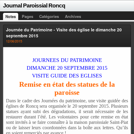
Journal Paroissial Roncq
Notes
Pages
Catégories
Archives
Journée du Patrimoine - Visite des église le dimanche 20
septembre 2015
12/06/2015
JOURNEES DU PATRIMOINE
DIMANCHE 20 SEPTEMBRE 2015
VISITE GUIDE DES EGLISES
Remise en état des statues de la
paroisse
Dans le cadre des Journées du patrimoine, une
visite guidée des
églises de Roncq sera organisée
le 20 septembre 2015. Plusieurs
statues ayant subi
des dégradations, il serait nécessaire de les
restaurer durant l’été. Les volontaires pour cette
remise en état
sont invités à se faire connaître à
la maison paroissiale Saint-Piat
ou de laisser leurs
coordonnées dans la boîte aux lettres. Qu’ils
en
soient remerciés par avance !