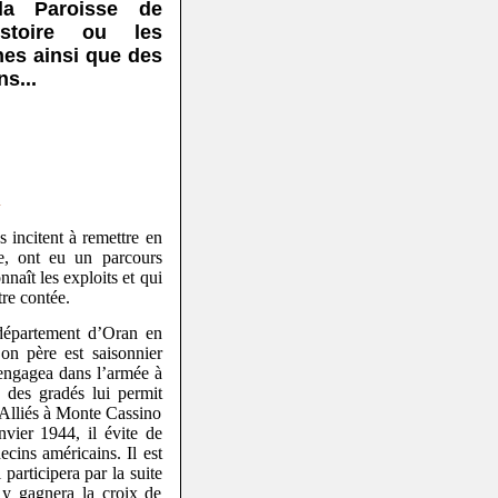
 la Paroisse de
istoire ou les
nes ainsi que des
s...
i
 incitent à remettre en
ie, ont eu un parcours
naît les exploits et qui
tre contée.
département d’Oran en
Son père est saisonnier
s’engagea dans l’armée à
n des gradés lui permit
es Alliés à Monte Cassino
nvier 1944, il évite de
cins américains. Il est
 participera par la suite
y gagnera la croix de