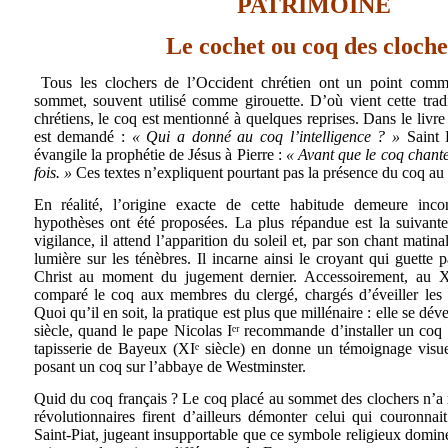
PATRIMOINE
Le cochet ou coq des cloche
Tous les clochers de l’Occident chrétien ont un point com
sommet, souvent utilisé comme girouette. D’où vient cette trad
chrétiens, le coq est mentionné à quelques reprises. Dans le livre 
est demandé :
« Qui a donné au coq l’intelligence ? »
Saint
évangile la prophétie de Jésus à Pierre :
« Avant que le coq chante
fois. »
Ces textes n’expliquent pourtant pas la présence du coq au
En réalité, l’origine exacte de cette habitude demeure in
hypothèses ont été proposées. La plus répandue est la suivante
vigilance, il attend l’apparition du soleil et, par son chant matinal
lumière sur les ténèbres. Il incarne ainsi le croyant qui guette 
Christ au moment du jugement dernier. Accessoirement, au XI
comparé le coq aux membres du clergé, chargés d’éveiller les 
Quoi qu’il en soit, la pratique est plus que millénaire : elle se d
siècle, quand le pape Nicolas Iᵉʳ recommande d’installer un coq
tapisserie de Bayeux (XIᵉ siècle) en donne un témoignage visue
posant un coq sur l’abbaye de Westminster.
Quid du coq français ? Le coq placé au sommet des clochers n’a r
révolutionnaires firent d’ailleurs démonter celui qui couronnait
Saint-Piat, jugeant insupportable que ce symbole religieux domine