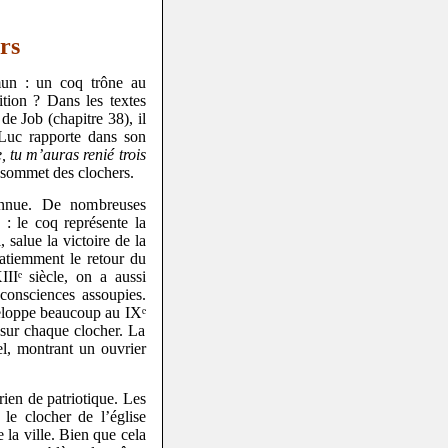
rs
mun : un coq trône au
ition ? Dans les textes
de Job (chapitre 38), il
 Luc rapporte dans son
, tu m’auras renié trois
 sommet des clochers.
connue. De nombreuses
 : le coq représente la
, salue la victoire de la
patiemment le retour du
IIᵉ siècle, on a aussi
consciences assoupies.
éveloppe beaucoup au IXᵉ
 sur chaque clocher. La
l, montrant un ouvrier
ien de patriotique. Les
 le clocher de l’église
 la ville. Bien que cela