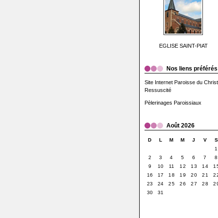
EGLISE SAINT-PIAT
Nos liens préférés
Site Internet Paroisse du Christ
Ressuscité
Pèlerinages Paroissiaux
Août 2026
D
L
M
M
J
V
1
2
3
4
5
6
7
8
9
10
11
12
13
14
1
16
17
18
19
20
21
2
23
24
25
26
27
28
2
30
31