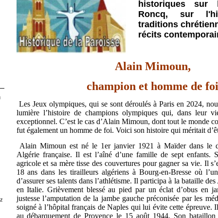
historiques sur
Roncq, sur l'
h
traditions chrétien
récits contemporain
Alain Mimoun,
champion et homme de fo
u
Les Jeux olympiques, qui se sont déroulés à Paris en 2024, nous
lumière
l’histoire de champions olympiques qui, dans leur v
exceptionnel.
C’est le cas d’Alain Mimoun, dont tout le monde con
fut également un homme de foi. Voici son histoire qui méritait d’ê
Alain Mimoun est né le 1er janvier 1921 à Maïder dans le 
Algérie française. Il est l’aîné d’une famille de sept enfants. 
agricole et sa mère tisse des couvertures pour gagner sa vie. Il 
18 ans dans les tirailleurs algériens à Bourg-en-Bresse où l’u
d’assurer ses talents dans l’athlétisme. Il participa à la bataille d
en Italie. Grièvement blessé au pied par un éclat d’obus en ja
justesse l’amputation de la jambe gauche préconisée par les méde
ez
soigné à l’hôpital français de Naples qui lui évite cette épreuve. Il
au débarquement de Provence le 15 août 1944. Son bataillon 