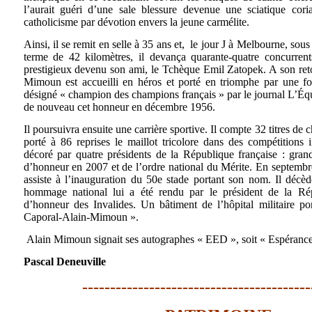
l’aurait guéri d’une sale blessure devenue une sciatique coria
catholicisme par dévotion envers la jeune carmélite.
Ainsi, il se remit en selle à 35 ans et, le jour J à Melbourne, sou
terme de 42 kilomètres, il devança quarante-quatre concurrent
prestigieux devenu son ami, le Tchèque Emil Zatopek. A son reto
Mimoun est accueilli en héros et porté en triomphe par une fo
désigné « champion des champions français » par le journal L’Équ
de nouveau cet honneur en décembre 1956.
Il poursuivra ensuite une carrière sportive. Il compte 32 titres de
porté à 86 reprises le maillot tricolore dans des compétitions in
décoré par quatre présidents de la République française : gran
d’honneur en 2007 et de l’ordre national du Mérite. En septembre
assiste à l’inauguration du 50e stade portant son nom. Il décè
hommage national lui a été rendu par le président de la Ré
d’honneur des Invalides. Un bâtiment de l’hôpital militaire p
Caporal-Alain-Mimoun ».
Alain Mimoun signait ses autographes « EED », soit « Espérance
Pascal Deneuville
-----------------------------------------