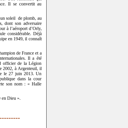
ce. Il se convertit au
s un soleil de plomb, au
s, dont son adversaire
ur à l’aéroport d’Orly,
ule considérable. Déjà
ipe en 1949, il connaît
 champion de France et a
ternationales. Il a été
d officier de la Légion
 2002, à Argenteuil, il
de le 27 juin 2013. Un
publique dans la cour
orte son nom : « Halle
 en Dieu ».
---------