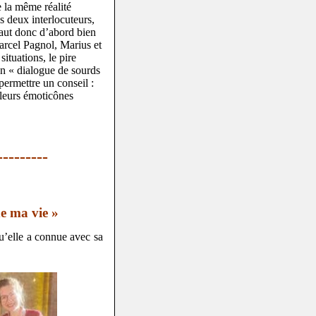
e la même réalité
s deux interlocuteurs,
faut donc d’abord bien
arcel Pagnol, Marius et
ituations, le pire
un « dialogue de sourds
permettre un conseil :
 leurs émoticônes
---------
e ma vie »
u’elle a connue avec sa