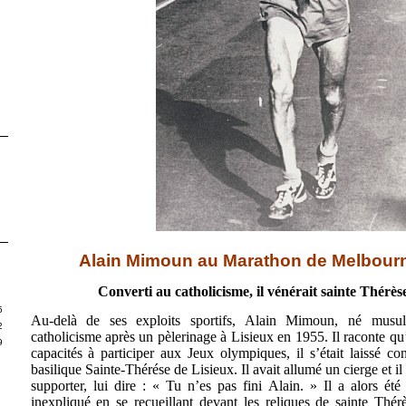
Alain Mimoun au Marathon de Melbour
S
Converti au catholicisme, il vénérait sainte Thérès
5
Au-delà de ses exploits sportifs, Alain Mimoun, né musul
2
catholicisme après un pèlerinage à Lisieux en 1955. Il raconte qu
9
capacités à participer aux Jeux olympiques, il s’était laissé c
basilique Sainte-Thérése de Lisieux. Il avait allumé un cierge et 
supporter, lui dire : « Tu n’es pas fini Alain. » Il a alors ét
inexpliqué en se recueillant devant les reliques de sainte Thé