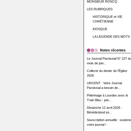
MONSIEUR RONCQ
LES RUBRIQUES
HISTORIQUE et VIE
CHRÉTIENNE
KIOSQUE
LA LEGENDE DES MOTS
Notes récentes
Le Journal Paroissial N° 227 d
mois de juin...
Collecte du denier de l’Église
2026
URGENT : Votre Journal
Paroissial a besoin de...
Pélerinage à Lourdes avec le
Train Bleu - juin...
Dimanche 12 avril 2026 -
Bénédictiond es...
Souscription annuelle : souten
votre journal !