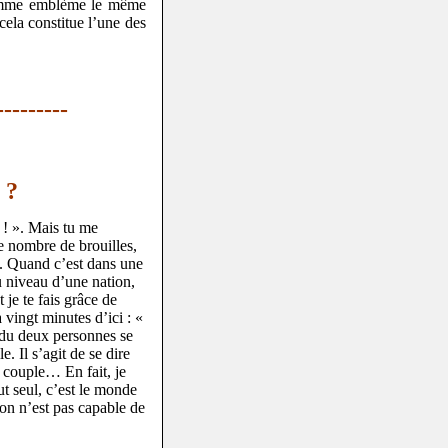
 comme emblème le même
 cela constitue l’une des
---------
 ?
 ! ». Mais tu me
le nombre de brouilles,
u. Quand c’est dans une
au niveau d’une nation,
je te fais grâce de
 vingt minutes d’ici : «
endu deux personnes se
e. Il s’agit de se dire
n couple… En fait, je
ut seul, c’est le monde
on n’est pas capable de