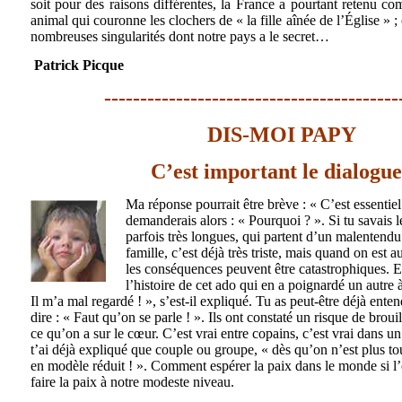
soit pour des raisons différentes, la France a pourtant retenu
animal qui couronne les clochers de « la fille aînée de l’Église » ;
nombreuses singularités dont notre pays a le secret…
Patrick Picque
-----------------------------------------
DIS-MOI PAPY
C’est important le dialogue
Ma réponse pourrait être brève : « C’est essentiel
demanderais alors : « Pourquoi ? ». Si tu savais 
parfois très longues, qui partent d’un malentend
famille, c’est déjà très triste, mais quand on est 
les conséquences peuvent être catastrophiques. Et 
l’histoire de cet ado qui en a poignardé un autre à
Il m’a mal regardé ! », s’est-il expliqué. Tu as peut-être déjà ent
dire : « Faut qu’on se parle ! ». Ils ont constaté un risque de brouill
ce qu’on a sur le cœur. C’est vrai entre copains, c’est vrai dans u
t’ai déjà expliqué que couple ou groupe, « dès qu’on n’est plus to
en modèle réduit ! ». Comment espérer la paix dans le monde si l’
faire la paix à notre modeste niveau.